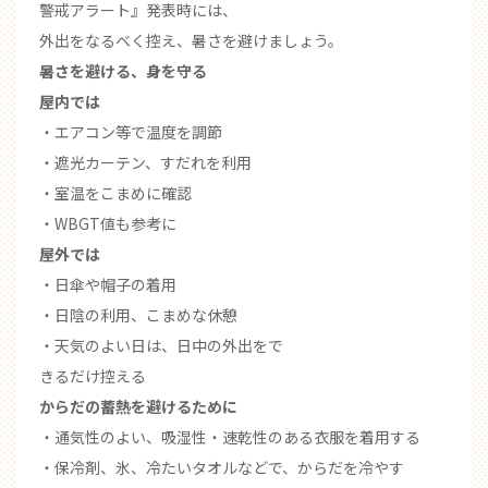
警戒アラート』発表時には、
外出をなるべく控え、暑さを避けましょう。
暑さを避ける、身を守る
屋内では
・エアコン等で温度を調節
・遮光カーテン、すだれを利用
・室温をこまめに確認
・WBGT値も参考に
屋外では
・日傘や帽子の着用
・日陰の利用、こまめな休憩
・天気のよい日は、日中の外出をで
きるだけ控える
からだの蓄熱を避けるために
・通気性のよい、吸湿性・速乾性のある衣服を着用する
・保冷剤、氷、冷たいタオルなどで、からだを冷やす